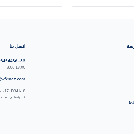
بنا، ونحن على الانترنت 24 ساعة في انتظار
مركزة لتدمير الصبغيات مع تقليل ا
ء على اقتباس التكوين، اتصل بنا
لحقت بالجلد المحيط.هذا يضمن فع
كوين.) أفضل نظام تبريد:الهواء +
الشعر على المدى الطويل. مناس
الماء + مكثف أشباه الموصلات TEC يمكن
ألوان البشرة الليزر الديود الحدي
التحكم في درجة حرارة الماء بين 26°C~28°C،
المثال، طول موجة 
24 ...
في ال...
يعة
اتصل بنا
86--13606464486
8:00-18:00
@wfkmdz.com
تشينغشي، منطقة 
قع