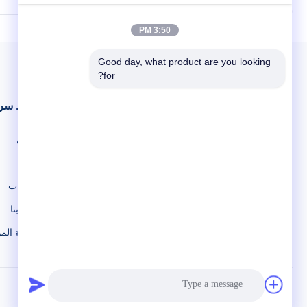
custom machines contact us, we are 24
hours online waiting for your message!
رسالتك! (بنا
(Based on the configuration quote, contact
لمزيد من الت
3:50 PM
us for more configuration.) Best cooling
system:air +water+TEC semiconductor
Good day, what product are you looking 
condenser Water ...
for?
روابط سر
المنزل
شركة Weifang KM الإلكترونيات المحدودة
حولنا
المنتجات
اتصل بنا
خريطة المو
©2024- Weifang KM Electronics Co., Ltd.. جميع الحقوق محفوظة