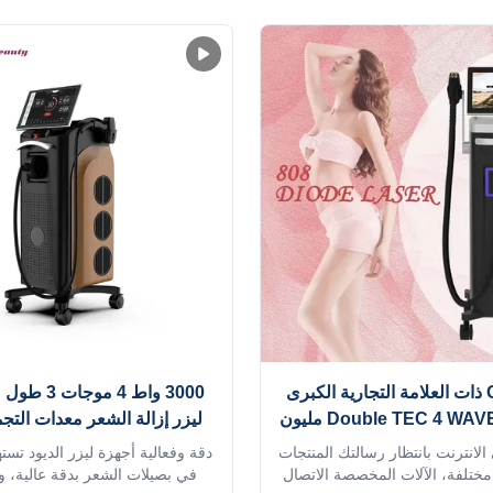
يوزيلندا واليابان وكندا والولايات
والبرازيل ونيوزيلندا واليابان وكند
يزر البيكو ثانية الأصباغ عن طريق
المتحدة يزيل ليزر البيكو ثانية ال
ة ليزر في نبضات بيكو ثانية
إصدار أشعة ليزر في نبضات بي
أقصر.وهذا ...
أقصر.وهذا ...
شركة OEM ذات العلامة التجارية الكبرى
3000 واط 4 م
أفضل Double TEC 4 WAVE 200 مليون
ليزر إزالة الشعر معدات التجم
الة الشعر بالليزر بالديود
 الانترنت بانتظار رسالتك المنتجات
دقة وفعالية أجهزة ليزر الديود تست
nm
 مختلفة، الآلات المخصصة الاتصال
في بصيلات الشعر بدقة عالية، و