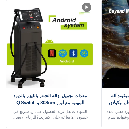
يكوند آلة
معدات تجميل إزالة الشعر بالليزر بالديود
لم بيكولازر
المهنية مع ليزر 808nm و Q Switch
جب المهنية
اء مصنع M في عام 2009مورد ذهبي لمدة
الشهادات هل تريد الحصول على رد سريع في
، وشهادة نظام
غضون 24 ساعة على الانترنت؟الرجاء الاتصال
الأجهزة الطبية ISO 13485 MDSAP وTUV،
برقم هاتفي / واتس اب /
اتحاد الأوروبي
ويتشات:+8618754414717الآلة المهنية