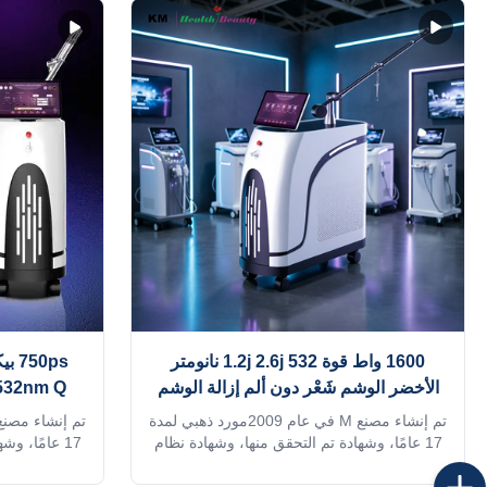
1600 واط قوة 1.2j 2.6j 532 نانومتر
الأخضر الوشم شَعْر دون ألم إزالة الوشم
إزالة بيكو ثانية الليزر 1064nm 532nm آلة
الوشم بي
تم إنشاء مصنع M في عام 2009مورد ذهبي لمدة
17 عامًا، وشهادة تم التحقق منها، وشهادة نظام
17 عامًا، و
الأجهزة الطبية ISO 13485 MDSAP وTUV،
معتمدة من 27 دولة في الاتحاد الأوروبي