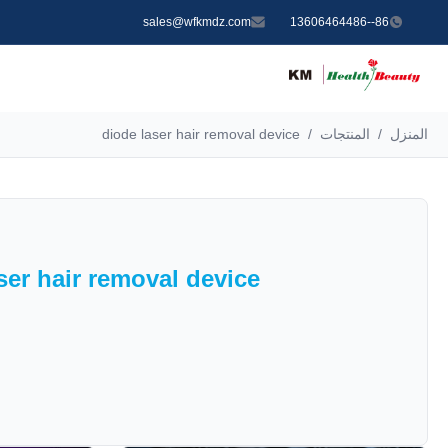
sales@wfkmdz.com
86--13606464486
المنزل
/
المنتجات
/
diode laser hair removal device
ser hair removal device