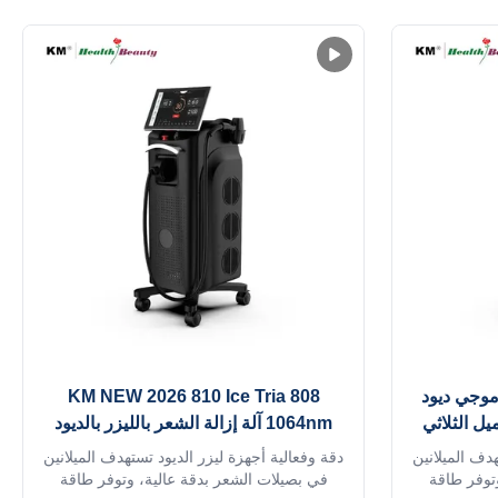
ا والولايات
تستخدم في صالونات التجميل والسبا والعيادة
أصباغ عن طريق
وما إلى ذلك. يمكننا تقديم OEM / ODM
كو ثانية
لموزعينا.ميزة ليزر التيتانيوم الجليدي:1ألمانيا
TUV، ISO13485، ROHS، MDSAP، أستراليا
...
وجات 3 طول موجي ديود
KM NEW 2026 810 Ice Tria 808
يل الثلاثي
1064nm آلة إزالة الشعر بالليزر بالديود
الثلج التيتانيوم ليزر 808 755 940 1064
التيتانيوم 3 نظام طول موجة مع 6 AI
هدف الميلانين
دقة وفعالية أجهزة ليزر الديود تستهدف الميلانين
التعرف التلقائي
توفر طاقة
في بصيلات الشعر بدقة عالية، وتوفر طاقة