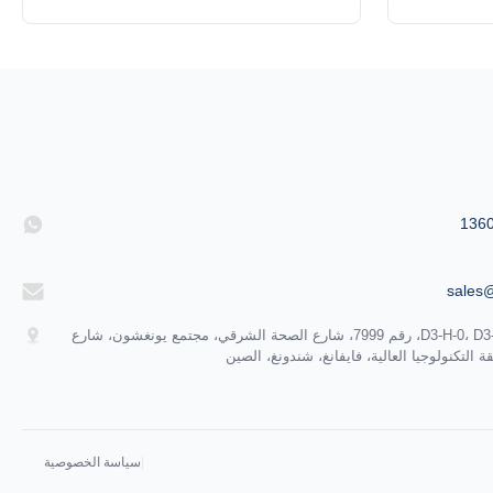
لأضرار التي
مركزة لتدمير الصبغيات مع تقليل الأضرار التي
الية، تخفيض
لحقت بالجلد المحيط.هذا يضمن فعالية، تخفيض
بة لمختلف
الشعر على المدى الطويل. مناسبة لمختلف
ث (على سبيل
ألوان البشرة الليزر الديود الحديث (على سبيل
808 نانومتر) يخترق أعمق
المثال، طول موجة 808 نانومتر) يخترق أعمق
في ال...
sales
D3-H-0، D3-H-17، D3-H-18، رقم 7999، شارع الصحة الشرقي، مجتمع يونغشون، شارع
التكنولوجيا العالية، فايفانغ، شندونغ، الصين
سياسة الخصوصية