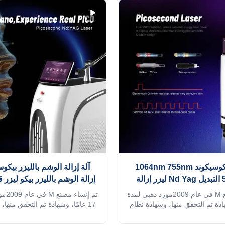
750ps بيكوسيكوند 1064nm 755nm
آلة إزالة الوشم بالليزر بيكوس
532nm Q التبديل Nd Yag ليزر إزالة
إزالة الوشم بالليزر بيكو ليزر ق
كوسيكوند ليزر آلة السعر
لوازم معدات الوشم إزالة الحا
تم إنشاء مصنع M في عام 2009مورد ذهبي لمدة
تم إنش
بيكوسيكوند ليزر
ND YAG
شهادة تم التحقق منها، وشهادة نظام
17 عامًا، وشهادة تم التحقق منها
الأجهزة الطبية ISO 13485 MDSAP وTUV،
معتمدة من 27 دولة في الاتحاد الأوروبي
معتمدة من 27 دولة في ال