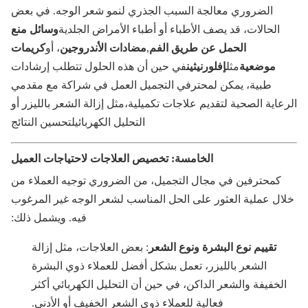
الضروري معالجة السبب الجذري لنمو شعر الوجه. في بعض
الحالات، قد يصف الأطباء أو أطباء الأمراض الجلدية
وسائل منع
الحمل عن طريق الفم
,
مضادات الأندروجين
، أو
كريمات
موضعية
مثل
إفلورنيثين
في حين أن هذه الحلول تتطلب إرشادات
طبية، يمكن لمحترفي التجميل العمل في شراكة مع مقدمي
عاية الصحية لتقديم علاجات تكميلية،مثل إزالة الشعر بالليزر أو
التحليل الكهربائيلتحسين النتائج
الخامسة: تخصيص العلاجات لاحتياجات العميل
كمحترفين في مجال التجميل، من الضروري توجيه العملاء من
ال عملية العثور على الحل المناسب لشعر الوجه غير المرغوب
فيه. ويشمل ذلك:
تقييم نوع البشرة ونوع الشعر
: بعض العلاجات، مثل إزالة
الشعر بالليزر، تعمل بشكل أفضل للعملاء ذوي البشرة
لخفيفة والشعر الداكن، في حين أن التحليل الكهربائي أكثر
فعالية للعملاء ذوي الشعر الخفيف أو الأدنى.