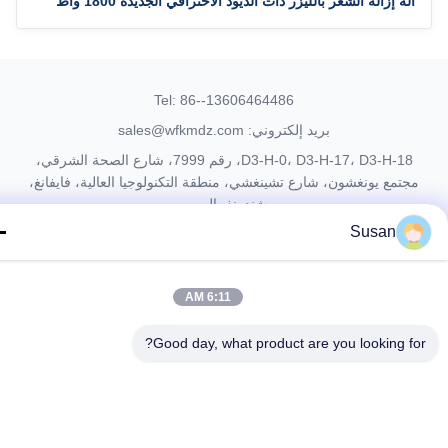
آلة إزالة الشعر بالليزر ذات الديود الاحترافي الجديدة 1800 واط
Tel: 86--13606464486
بريد إلكتروني: sales@wfkmdz.com
D3-H-0، D3-H-17، D3-H-18، رقم 7999، شارع الصحة الشرقي،
جتمع يونغشون، شارع تشينغشي، منطقة التكنولوجيا العالية، فايفانغ،
شندونغ، الصين
Susan
المنزل
حولنا
المنتجات
اتصل بنا
6:11 AM
© 2024- Weifang KM Electronics Co., Ltd.. جميع الحقوق محفوظة
Good day, what product are you looking fo