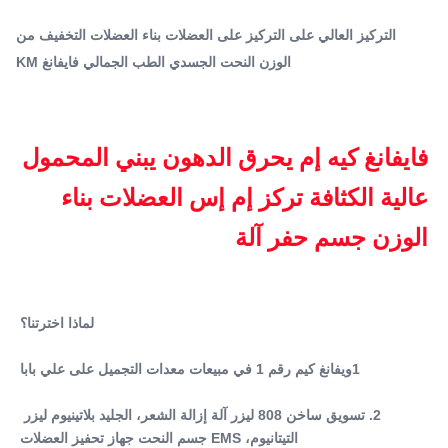
,
نوع الجهاز الوقائي للخسارة EMS
1 في مبيعات معدات التجميل على علي بابا 2. تسويق ساخن 808
آلة النحت الجسدي EMS عالية الكثافة المركزة
التركيز العالي على التركيز على العضلات بناء العضلات التخفيف من
ليزر آلة ...
الوزن النحت الجسدي الطب الجمالي فايفانغ KM
Name:
آلة التخسيس EMS
Type:
الوقوف
فايفانغ كيه إم يحرق الدهون يبني المحمول 
Feature:
عالية الكثافة تركز إم إس العضلات بناء 
فقدان الوزن ، شد الجلد ، تقليل السيلوليت
Plugs Type:
الوزن جسم حفر آلة
AU ، UK ، EU ، US ، CN ، JP ، Za ، It
Application:
تجاري
Target Area:
لماذا اخترتنا؟
الجسم، الوجه، البيكيني/المنطقة الحميمة، الساقين/الذراعين،
الرقبة/الحنجرة، اليدين
1ويفانغ كيم رقم 1 في مبيعات معدات التجميل على علي بابا
Treatment Area:
البطن والفخذ والذراع
2. تسويق ساخن 808 ليزر آلة إزالة الشعر، الجليد بلاتينيوم ليزر 
Handles:
التيتانيوم، EMS جسم النحت جهاز تحفيز العضلات