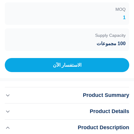
MOQ
1
Supply Capacity
100 مجموعات
الاستفسار الآن
Product Summary
التركيز العالي على التركيز على العضلات بناء العضلات التخفيف
Product Details
من الوزن النحت الجسدي الطب الجمالي فايفانغ KM فايفانغ كيه
إم يحرق الدهون يبني المحمول عالية الكثافة تركز إم إس
,
إبراز:
Product Description
آلة تخفيف الوزن 300US EMS
العضلات بناء الوزن جسم حفر آلة لماذا اخترتنا؟ 1ويفانغ كيم رقم