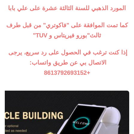
سنتان
المورد الذهبي للسنة الثالثة عشرة على علي بابا
كما تمت الموافقة على "فاكوتري" من قبل طرف 
ثالث"بورو فيريتاس و TUV"
إذا كنت ترغب في الحصول على رد سريع، يرجى 
الاتصال بي عن طريق واتساب: 
+8613792693152