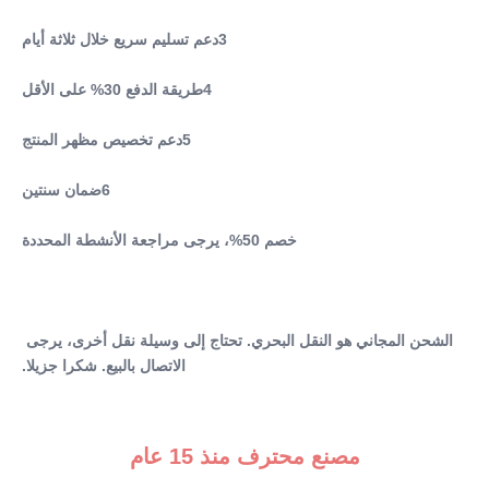
2 مقابض
Key Words:
3دعم تسليم سريع خلال ثلاثة أيام
آلة التخسيس الجسم EMS
Colors:
4طريقة الدفع 30% على الأقل
كطلب
Functions:
5دعم تخصيص مظهر المنتج
تخسيس الجسم وفقدان الوزن
Delivery Time:
6ضمان سنتين
في غضون 3-5 أيام
Material:
خصم 50%، يرجى مراجعة الأنشطة المحددة
ABS + الفولاذ المقاوم للصدأ
Muscle Contraction:
> 36,000 مرة
Pulese:
الشحن المجاني هو النقل البحري. تحتاج إلى وسيلة نقل أخرى، يرجى 
300us
الاتصال بالبيع. شكرا جزيلا.
After-Sales Service Provided:
قطع غيار مجانية ، دعم عبر الإنترنت ، تركيب ميداني ، تشغيل
وتدريب ، دعم فني للفيديو ، خدمة صيانة وإصل
مصنع محترف منذ 15 عام
Warranty: