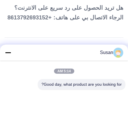
هل تريد الحصول على رد سريع على الانترنت؟
الرجاء الاتصال بي على هاتف: +8613792693152
Susan
العلامات:
آلة نحت الجسم EMS,آلة تحفيز العضلات EMS,آلة EMSlim Neo
5:14 AM
آلة تخفيف الوزن 300US EMS,نوع الجهاز الوقائي للخسارة EMS,آلة
النحت الجسدي EMS عالية الكثافة المركزة
Good day, what product are you looking for?
EMSlim Neo Machine
Tel: 86--13606464486
بريد إلكتروني: sales@wfkmdz.com