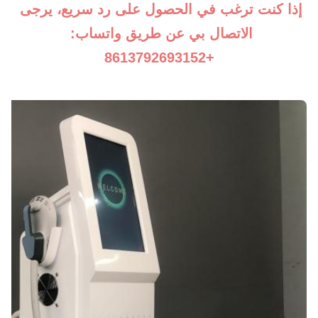
إذا كنت ترغب في الحصول على رد سريع، يرجى 
الاتصال بي عن طريق واتساب: 
+8613792693152