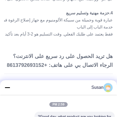
4.حزمة مهنية وتسليم سريع
عبارة قوية وجميلة من سبيكة الألومنيوم مع جهاز إصلاح الرغوة في ا
خدمة الباب إلى الباب
فقط يعتمد على طلبك الفعلي. وقت التسليم هو 2-3 أيام بعد تأكيد الطلب.
هل تريد الحصول على رد سريع على الانترنت؟
الرجاء الاتصال بي على هاتف: +8613792693152
Susan
العلامات:
آلة نحت الجسم EMS,آلة تحفيز العضلات EMS,آلة EMSlim Neo
2:59 PM
آلة التنحيس الجسدي ABS EMS,آلة تحفيز EMS التجارية,منشط
العضلات الكهربائي ems
Good day, what product are you looking for?