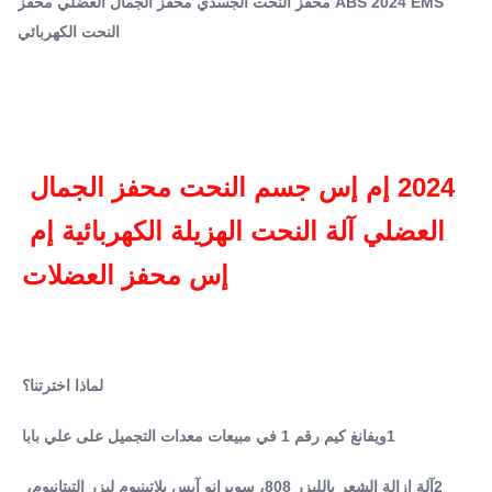
ABS 2024 EMS محفز النحت الجسدي محفز الجمال العضلي محفز
التيتانيوم، ...
Type:
النحت الكهربائي
جهاز نحت الجسم النحيف EMS
Feature:
فقدان الوزن، تجديد بشرة
Material:
الـ ABS
Plugs Type:
2024 إم إس جسم النحت محفز الجمال 
الولايات المتحدة ، الاتحاد الأفريقي ، CN ، المملكة المتحدة ،
العضلي آلة النحت الهزيلة الكهربائية إم 
الاتحاد الأوروبي ، JP ، Za ، It
Application:
إس محفز العضلات
تجاري
Target Area:
الجسم
Name:
آلة التخسيس EMS
لماذا اخترتنا؟
Language:
الإنجليزية والبرتغالية والبولندية والإيطالية والألمانية الخ
1ويفانغ كيم رقم 1 في مبيعات معدات التجميل على علي بابا
Software:
يمكن إضافة شعار العميل مجانًا
2آلة إزالة الشعر بالليزر 808، سوبرانو آيس بلاتينيوم ليزر التيتانيوم، 