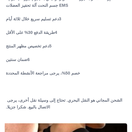
EMS جسم النحت آلة تحفيز العضلات
Features:
تحفيز عضلات الجسم التخسيس
3دعم تسليم سريع خلال ثلاثة أيام
Electrical Sourc:
110 فولت/220 فولت ± 10 فولت، تيار متردد 50/60 هرتز
4طريقة الدفع 30% على الأقل
Training:
دليل المستخدم + DVD + التدريب عبر الإنترنت
5دعم تخصيص مظهر المنتج
Output Intensity:
1 ~ 10 تسلا
6ضمان سنتين
Shape Of Stimulatio: Pulse:
موجة متحولة
خصم 50%، يرجى مراجعة الأنشطة المحددة
Handles Number:
2 قطع
Pulsation:
300us
الشحن المجاني هو النقل البحري. تحتاج إلى وسيلة نقل أخرى، يرجى 
الاتصال بالبيع. شكرا جزيلا.