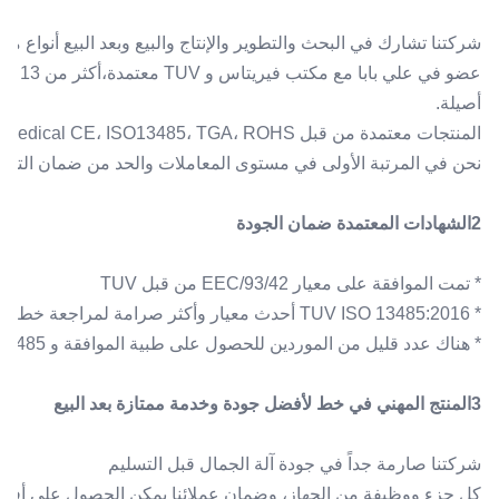
شركتنا تشارك في البحث والتطوير والإنتاج والبيع وبعد البيع أنواع من معدات الج
أصيلة.
المنتجات معتمدة من قبل TUV Medical CE، ISO13485، TGA، ROHS، الخ.
نحن في المرتبة الأولى في مستوى المعاملات والحد من ضمان التجارة مع 1،600،000 دولار أمر
2الشهادات المعتمدة ضمان الجودة
* تمت الموافقة على معيار 93/42/EEC من قبل TUV
* TUV ISO 13485:2016 أحدث معيار وأكثر صرامة لمراجعة خط الإنتاج
* هناك عدد قليل من الموردين للحصول على طبية الموافقة و ISO13485 من TUV في سوق الصين الآن
3المنتج المهني في خط لأفضل جودة وخدمة ممتازة بعد البيع
شركتنا صارمة جداً في جودة آلة الجمال قبل التسليم
كل جزء ووظيفة من الجهاز، وضمان عملائنا يمكن الحصول على أفضل