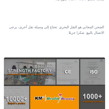
Name Name:
آلة إزالة الأوعية الدموية لإزالة الوريد العنكبوتي 980nm
Power:
خيار 15 واط و30 واط
الشحن المجاني هو النقل البحري. تحتاج إلى وسيلة نقل أخرى، يرجى 
Laser Power:
الاتصال بالبيع. شكرا جزيلا.
1-30 واط قابل للتعديل
Function:
إزالة الوريد العنكبوتي، علاج الأوعية الدموية...
Function 1:
إزالة الوريد العنكبوتي
Functioin 2:
علاج الأوعية الدموية
Function 3:
إزالة فطريات الأظافر
Function 4:
تجديد الجلد، ومكافحة الالتهاب
Name:
آلة الليزر ديود 980nm