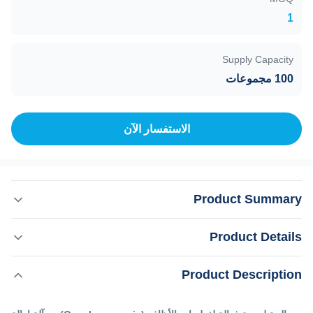
1
Supply Capacity
100 مجموعات
الاستفسار الآن
Product Summary
معالجة ليزرية فعالة لفطريات الأظافر (Onychomycosis) مع آلة
Product Details
إزالة عروق العنكبوت 980nm 16 عام صانع Weifang KMأداة
علاج الفطريات في الأظافر بالليزر / آلة إزالة الأوعية الدموية
,
إبراز:
Product Description
آلة إزالة الوريد العنكبوتي بالليزر 980nm
بالليزر هل تريد الحصول على رد سريع في غضون 24 ساعة على
,
آلة إزالة الوريد العنكبوتي بالليزر المحمولة
الانترنت؟الرجاء الاتصال برقم هاتفي / واتس اب /
آلة تجديد الجلد بالليزر 980nm