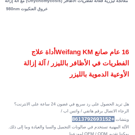
معالجة ليزرية فعالة لفطريات الأظافر (Onychomycosis) مع آلة إزالة
ويتشات:+8613792693152الآل...
عروق العنكبوت 980nm
Q-Switch:
لا..
Laser Type:
980 علاج الأوعية الدموية بالليزر
Style:
محمول
16 عام صانع Weifang KM
أداة علاج 
Type:
الفطريات في الأظافر بالليزر / آلة إزالة 
الليزر
Feature:
الأوعية الدموية بالليزر
إزالة الأوعية الدموية, الهالات السوداء, مصححات التصبغ, مزيل
المسام, مكافحة الانتفاخ, شد الوجه, إزالة
Application:
للاستخدام التجاري والتجاري والمنزلي
هل تريد الحصول على رد سريع في غضون 24 ساعة على الانترنت؟
After-Sales Service Provided:
الرجاء الاتصال برقم هاتفي / واتس اب / 
قطع غيار مجانية ، دعم عبر الإنترنت ، دعم فني للفيديو ، تركيب
+8613792693152
ويتشات:
ميداني ، تشغيل وتدريب ، خدمة صيانة وإصل
الآلة المهنية تستخدم في صالونات التجميل والسبا والعيادة وما إلى ذلك. 
Warranty:
يمكننا تقديم OEM / ODM لموزعينا.
سنتان