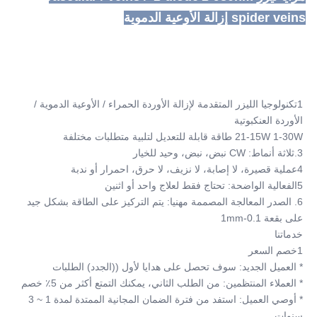
spider veins إزالة الأوعية الدموية
1تكنولوجيا الليزر المتقدمة لإزالة الأوردة الحمراء / الأوعية الدموية / 
الأوردة العنكبوتية
21-15W 1-30W طاقة قابلة للتعديل لتلبية متطلبات مختلفة
3.ثلاثة أنماط: CW نبض، نبض، وحيد للخيار
4عملية قصيرة، لا إصابة، لا نزيف، لا حرق، احمرار أو ندبة
5الفعالية الواضحة: تحتاج فقط لعلاج واحد أو اثنين
6. الصدر المعالجة المصممة مهنيا: يتم التركيز على الطاقة بشكل جيد 
على بقعة 0.1-1mm
خدماتنا
1خصم السعر
* العميل الجديد: سوف تحصل على هدايا لأول ((الجدد) الطلبات
* العملاء المنتظمين: من الطلب الثاني، يمكنك التمتع أكثر من 5٪ خصم
* أوصي العميل: استفد من فترة الضمان المجانية الممتدة لمدة 1 ~ 3 
سنوات