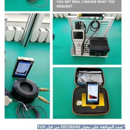
* تمت الموافقة على معيار 93/42/EEC من قبل TUV