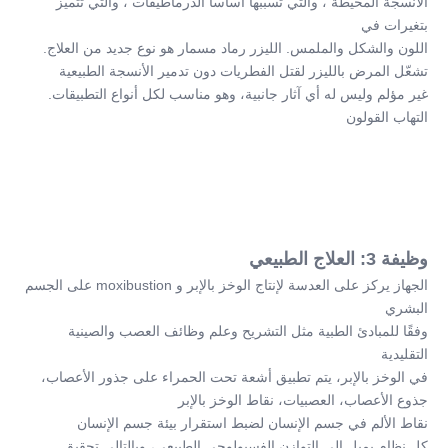
الأنسجة المحيطة ، والتي تسببها أساسا الدرماطيفات ، والتي تتميز 
بتغيرات في
اللون والشكل والملمس. الليزر رماد مسمار هو نوع جديد من العلاج.
تشعّل المرض بالليزر لقتل الفطريات دون تدمير الأنسجة الطبيعية
غير مؤلم وليس له أي آثار جانبية، وهو مناسب لكل أنواع التطبيقات.
التهاب القولون
وظيفة 3: العلاج الطبيعي
الجهاز يركز على العدسة لإنتاج الوخز بالإبر و moxibustion على الجسم 
البشري
وفقًا للمبادئ الطبية مثل التشريح وعلم وظائف العصب والصينية 
التقليدية
في الوخز بالإبر، يتم تطبيق أشعة تحت الحمراء على جذور الأعصاب، 
جذوع الأعصاب، العصبيات، نقاط الوخز بالإبر
نقاط الألم في جسم الإنسان لضبط استقرار بيئة جسم الإنسان
كل نظام يميل إلى التوازن الفسيولوجي الطبيعي، وبالتالي تحقيق 