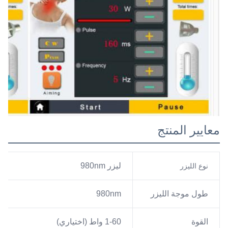
معايير المنتج
ليزر 980nm
نوع الليزر
طول موجة الليزر
980nm
القوة
1-60 واط (اختياري)