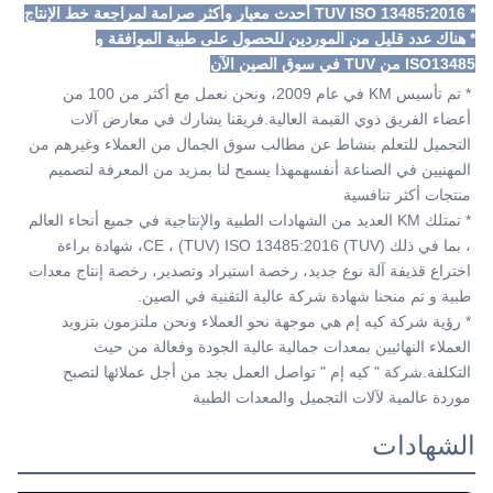
* TUV ISO 13485:2016 أحدث معيار وأكثر صرامة لمراجعة خط الإنتاج
* هناك عدد قليل من الموردين للحصول على طبية الموافقة و 
ISO13485 من TUV في سوق الصين الآن
* تم تأسيس KM في عام 2009، ونحن نعمل مع أكثر من 100 من 
أعضاء الفريق ذوي القيمة العالية.فريقنا يشارك في معارض آلات 
التجميل للتعلم بنشاط عن مطالب سوق الجمال من العملاء وغيرهم من 
المهنيين في الصناعة أنفسهمهذا يسمح لنا بمزيد من المعرفة لتصميم 
منتجات أكثر تنافسية
* تمتلك KM العديد من الشهادات الطبية والإنتاجية في جميع أنحاء العالم 
، بما في ذلك (TUV) CE ، (TUV) ISO 13485:2016، شهادة براءة 
اختراع قذيفة آلة نوع جديد، رخصة استيراد وتصدير، رخصة إنتاج معدات 
طبية و تم منحنا شهادة شركة عالية التقنية في الصين.
* رؤية شركة كيه إم هي موجهة نحو العملاء ونحن ملتزمون بتزويد 
العملاء النهائيين بمعدات جمالية عالية الجودة وفعالة من حيث 
التكلفة.شركة " كيه إم " تواصل العمل بجد من أجل عملائها لتصبح 
موردة عالمية لآلات التجميل والمعدات الطبية
الشهادات