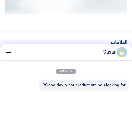
العلامات:
آلة ليزر إزالة الشعر بالديود,جهاز إزالة الشعر بالليزر ديود,آلة إزالة
Susan
الشعر بالليزر
آلة تجديد البشرة بليزر ثاني أكسيد الكربون الجزئي,جهاز إزالة
2:58 PM
علامات التمدد بليزر ثاني أكسيد الكربون,آلة إزالة الشعر بليزر الديود
مع ضمان
Good day, what product are you looking for?
Salon Laser Hair Removal Machine
Tel: 86--13606464486
بريد إلكتروني: sales@wfkmdz.com