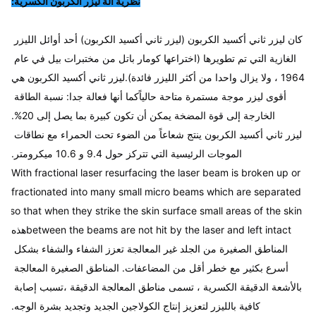
نظرية آلة ليزر الكربون الكسرية:
Q-Switch:
كان ليزر ثاني أكسيد الكربون (ليزر ثاني أكسيد الكربون) أحد أوائل الليزر 
لا..
الغازية التي تم تطويرها (اختراعها كومار باتل من مختبرات بيل في عام 
Scan Mode:
1964 ، ولا يزال واحدا من أكثر الليزر فائدة).ليزر ثاني أكسيد الكربون هي 
7 أنواع
أقوى ليزر موجة مستمرة متاحة حالياًكما أنها فعالة جدا: نسبة الطاقة 
Treatment Mode:
2 أنواع
الخارجة إلى قوة المضخة يمكن أن تكون كبيرة بما يصل إلى 20%.
Wavelength:
ليزر ثاني أكسيد الكربون ينتج شعاعاً من الضوء تحت الحمراء مع نطاقات 
10600 نانومتر
الموجات الرئيسية التي تتركز حول 9.4 و 10.6 ميكرومتر.
Update:
With fractional laser resurfacing the laser beam is broken up or 
نظام USB UDPATE
fractionated into many small micro beams which are separated 
so that when they strike the skin surface small areas of the skin 
between the beams are not hit by the laser and left intactهذه
المناطق الصغيرة من الجلد غير المعالجة تعزز الشفاء والشفاء بشكل 
أسرع بكثير مع خطر أقل من المضاعفات. المناطق الصغيرة المعالجة 
بالأشعة الدقيقة الكسرية ، تسمى مناطق المعالجة الدقيقة ،تسبب إصابة 
كافية بالليزر لتعزيز إنتاج الكولاجين الجديد وتجديد بشرة الوجه.