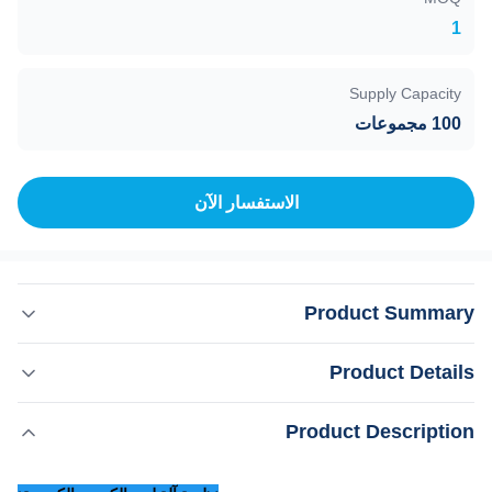
1
Supply Capacity
100 مجموعات
الاستفسار الآن
Product Summary
نظرية آلة ليزر الكربون الكسرية: كان ليزر ثاني أكسيد الكربون
Product Details
(ليزر ثاني أكسيد الكربون) أحد أوائل الليزر الغازية التي تم
تطويرها (اختراعها كومار باتل من مختبرات بيل في عام 1964 ،
,
إبراز:
Product Description
آلة تجديد البشرة بليزر ثاني أكسيد الكربون الجزئي
ولا يزال واحدا من أكثر الليزر فائدة).ليزر ثاني أكسيد الكربون هي
,
جهاز إزالة علامات التمدد بليزر ثاني أكسيد الكربون
أقوى ليزر موجة مستمرة متاحة حالياًكما أنها فعالة جدا: نسبة ...
آلة إزالة الشعر بليزر الديود مع ضمان