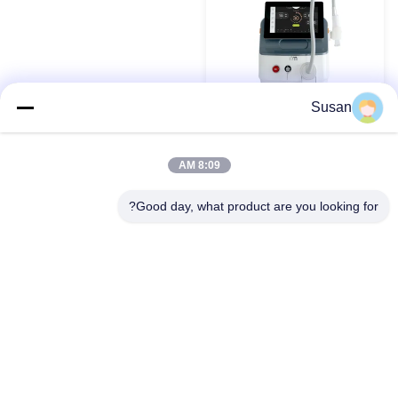
Susan
جهاز ليزر ثوليوم إربيوم صغير
الحجم يقدم تشغيل موجة
8:09 AM
مستمرة مستقرة وشعاع عالي
للصناعات
احصل على أفضل سعر
Good day, what product are you looking for?
Tel: 86--13606464486
بريد إلكتروني: sales@wfkmdz.com
D3-H-0، D3-H-17، D3-H-18، رقم 7999، شارع الصحة الشرقي،
مجتمع يونغشون، شارع تشينغشي، منطقة التكنولوجيا العالية، فايفانغ،
شندونغ، الصين